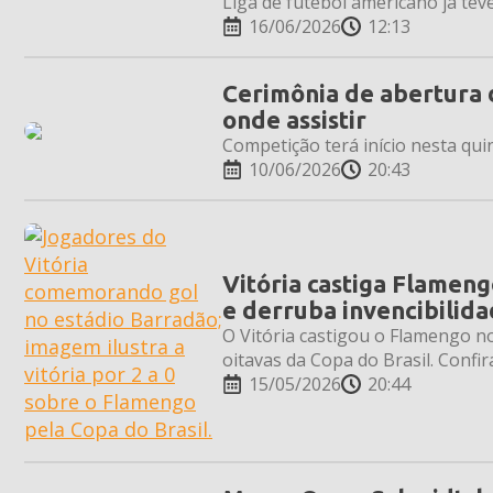
Liga de futebol americano já teve
16/06/2026
12:13
Cerimônia de abertura 
onde assistir
Competição terá início nesta qui
10/06/2026
20:43
Vitória castiga Flameng
e derruba invencibilid
O Vitória castigou o Flamengo n
oitavas da Copa do Brasil. Confi
15/05/2026
20:44