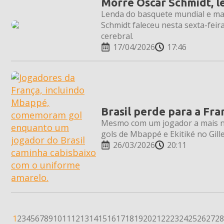
Morre Oscar Schmidt, le
Lenda do basquete mundial e mai
Schmidt faleceu nesta sexta-fei
cerebral.
17/04/2026
17:46
Brasil perde para a Fr
Mesmo com um jogador a mais no
gols de Mbappé e Ekitiké no Gill
26/03/2026
20:11
1
2
3
4
5
6
7
8
9
10
11
12
13
14
15
16
17
18
19
20
21
22
23
24
25
26
27
28