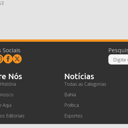
53
 Sociais
Pesqui
re Nós
Notícias
História
Todas as Categorias
onosco
Bahia
e Aqui
Política
ios Editoriais
Esportes
a de Privacidade