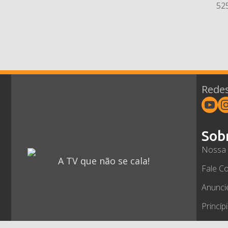
52
Redes
Sob
Nossa 
A TV que não se cala!
Fale C
Anunci
Princíp
Polític