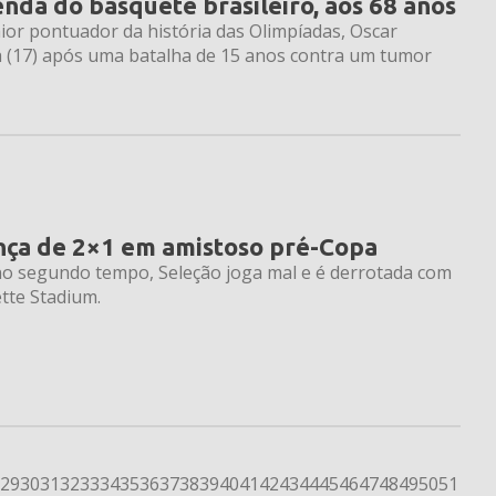
nda do basquete brasileiro, aos 68 anos
or pontuador da história das Olimpíadas, Oscar
ra (17) após uma batalha de 15 anos contra um tumor
ança de 2×1 em amistoso pré-Copa
 segundo tempo, Seleção joga mal e é derrotada com
ette Stadium.
29
30
31
32
33
34
35
36
37
38
39
40
41
42
43
44
45
46
47
48
49
50
51