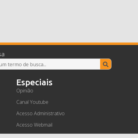
sa
Search
for:
Especiais
Opinião
Canal Youtube
Acesso Administrativo
Acesso Webmail