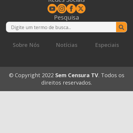
Pesquisa
Se
for
Sobre Nós
Notícias
Especiais
© Copyright 2022
Sem Censura TV
. Todos os
direitos reservados.