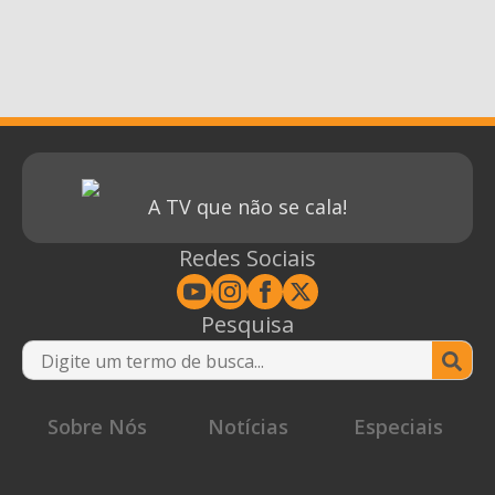
A TV que não se cala!
Redes Sociais
Pesquisa
Se
for
Sobre Nós
Notícias
Especiais