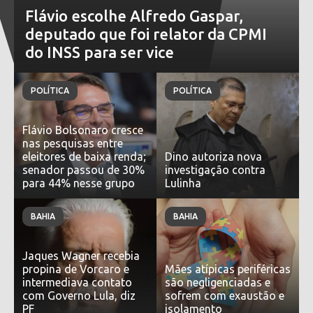
Flávio escolhe Alfredo Gaspar,
deputado que foi relator da CPMI
do INSS para ser vice
POLÍTICA
POLÍTICA
Flávio Bolsonaro cresce
nas pesquisas entre
eleitores de baixa renda;
Dino autoriza nova
senador passou de 30%
investigação contra
para 44% nesse grupo
Lulinha
BAHIA
BAHIA
Jaques Wagner recebia
propina de Vorcaro e
Mães atípicas periféricas
intermediava contato
são negligenciadas e
com Governo Lula, diz
sofrem com exaustão e
PF
isolamento