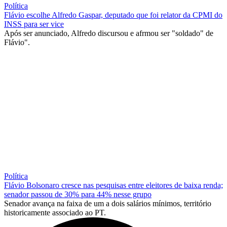
Política
Flávio escolhe Alfredo Gaspar, deputado que foi relator da CPMI do
INSS para ser vice
Após ser anunciado, Alfredo discursou e afrmou ser "soldado" de
Flávio".
Política
Flávio Bolsonaro cresce nas pesquisas entre eleitores de baixa renda;
senador passou de 30% para 44% nesse grupo
Senador avança na faixa de um a dois salários mínimos, território
historicamente associado ao PT.