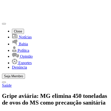
Close
Notícias
Bahia
Política
Opinião
Esportes
Denúncia
Seja Membro
Saúde
Gripe aviária: MG elimina 450 toneladas
de ovos do MS como precaução sanitária