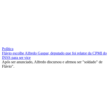
Política
Flávio escolhe Alfredo Gaspar, deputado que foi relator da CPMI do
INSS para ser vice
Após ser anunciado, Alfredo discursou e afrmou ser "soldado" de
Flávio".