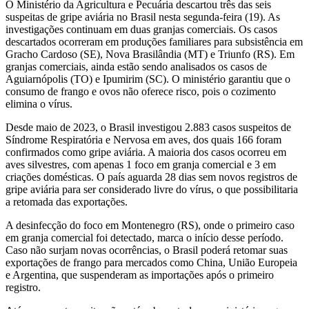
O Ministério da Agricultura e Pecuária descartou três das seis
suspeitas de gripe aviária no Brasil nesta segunda-feira (19). As
investigações continuam em duas granjas comerciais. Os casos
descartados ocorreram em produções familiares para subsistência em
Gracho Cardoso (SE), Nova Brasilândia (MT) e Triunfo (RS). Em
granjas comerciais, ainda estão sendo analisados os casos de
Aguiarnópolis (TO) e Ipumirim (SC). O ministério garantiu que o
consumo de frango e ovos não oferece risco, pois o cozimento
elimina o vírus.
Desde maio de 2023, o Brasil investigou 2.883 casos suspeitos de
Síndrome Respiratória e Nervosa em aves, dos quais 166 foram
confirmados como gripe aviária. A maioria dos casos ocorreu em
aves silvestres, com apenas 1 foco em granja comercial e 3 em
criações domésticas. O país aguarda 28 dias sem novos registros de
gripe aviária para ser considerado livre do vírus, o que possibilitaria
a retomada das exportações.
A desinfecção do foco em Montenegro (RS), onde o primeiro caso
em granja comercial foi detectado, marca o início desse período.
Caso não surjam novas ocorrências, o Brasil poderá retomar suas
exportações de frango para mercados como China, União Europeia
e Argentina, que suspenderam as importações após o primeiro
registro.