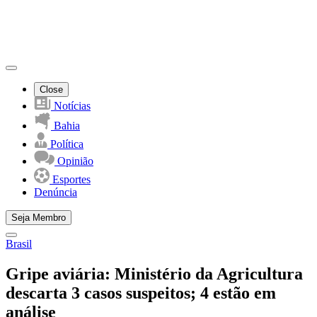
Close
Notícias
Bahia
Política
Opinião
Esportes
Denúncia
Seja Membro
Brasil
Gripe aviária: Ministério da Agricultura
descarta 3 casos suspeitos; 4 estão em
análise