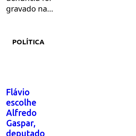
gravado na
localidade e
postado nas
redes sociais
POLÍTICA
de ambos.
Flávio
escolhe
Alfredo
Gaspar,
deputado