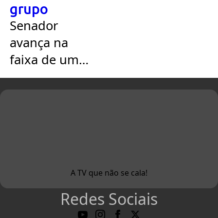
grupo
Senador
avança na
faixa de um a
dois salários
mínimos,
território
historicamente
associado ao
PT.
A TV que não se cala!
Redes Sociais