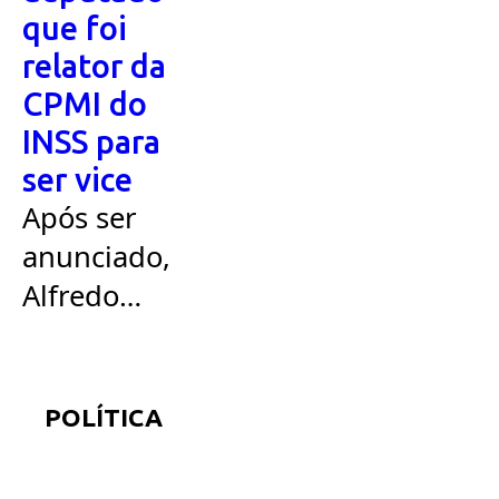
que foi
relator da
CPMI do
INSS para
ser vice
Após ser
anunciado,
Alfredo
discursou e
afrmou ser
"soldado" de
POLÍTICA
Flávio".