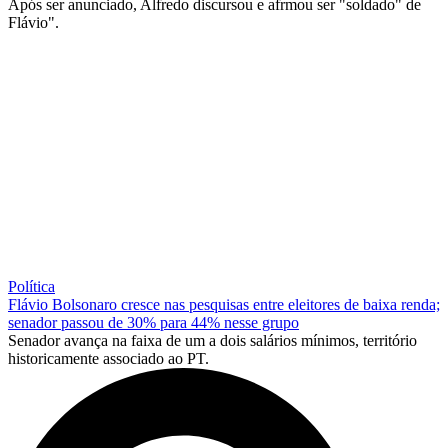
Após ser anunciado, Alfredo discursou e afrmou ser "soldado" de
Flávio".
Política
Flávio Bolsonaro cresce nas pesquisas entre eleitores de baixa renda;
senador passou de 30% para 44% nesse grupo
Senador avança na faixa de um a dois salários mínimos, território
historicamente associado ao PT.