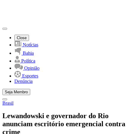
Close
Notícias
Bahia
Política
Opinião
Esportes
Denúncia
Seja Membro
Brasil
Lewandowski e governador do Rio
anunciam escritório emergencial contra
crime