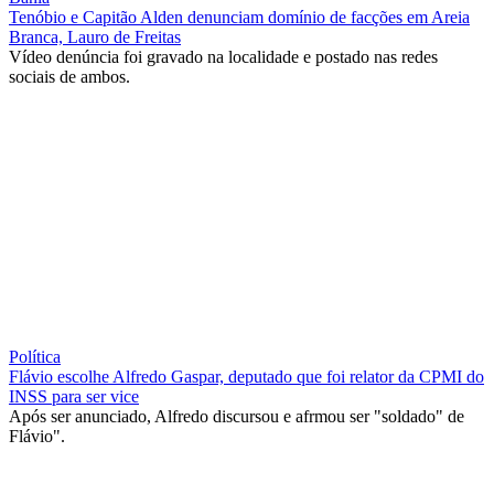
Tenóbio e Capitão Alden denunciam domínio de facções em Areia
Branca, Lauro de Freitas
Vídeo denúncia foi gravado na localidade e postado nas redes
sociais de ambos.
Política
Flávio escolhe Alfredo Gaspar, deputado que foi relator da CPMI do
INSS para ser vice
Após ser anunciado, Alfredo discursou e afrmou ser "soldado" de
Flávio".