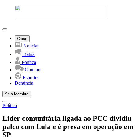
Close
Notícias
Bahia
Política
Opinião
Esportes
Denúncia
Seja Membro
Política
Líder comunitária ligada ao PCC dividiu
palco com Lula e é presa em operação em
SP