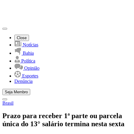
Close
Notícias
Bahia
Política
Opinião
Esportes
Denúncia
Seja Membro
Brasil
Prazo para receber 1ª parte ou parcela
única do 13° salário termina nesta sexta