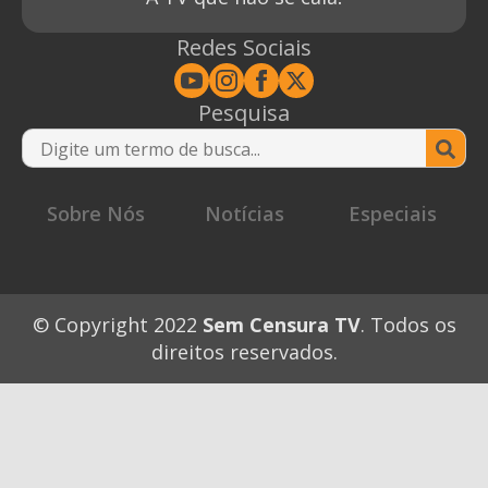
Redes Sociais
Pesquisa
Se
for
Sobre Nós
Notícias
Especiais
© Copyright 2022
Sem Censura TV
. Todos os
direitos reservados.