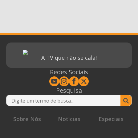
A TV que não se cala!
Redes Sociais
Pesquisa
Se
for
Sobre Nós
Notícias
Especiais