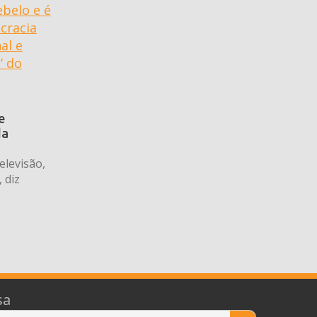
e
da
elevisão,
 diz
sa