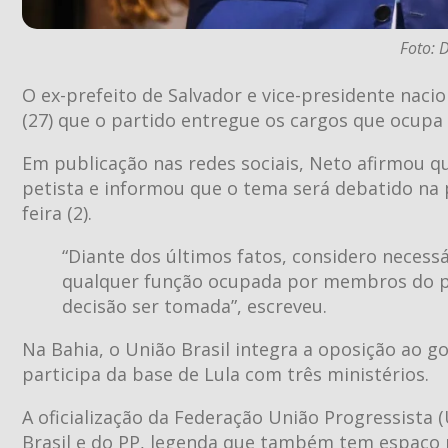
Foto: 
O ex-prefeito de Salvador e vice-presidente naci
(27) que o partido entregue os cargos que ocupa n
Em publicação nas redes sociais, Neto afirmou qu
petista e informou que o tema será debatido na 
feira (2).
“Diante dos últimos fatos, considero necess
qualquer função ocupada por membros do par
decisão ser tomada”, escreveu.
Na Bahia, o União Brasil integra a oposição ao g
participa da base de Lula com três ministérios.
A oficialização da Federação União Progressist
Brasil e do PP, legenda que também tem espaço 