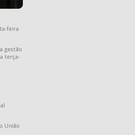
ta-feira
na gestão
a terça-
al
do União