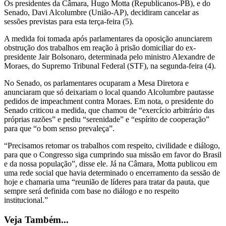
Os presidentes da Câmara, Hugo Motta (Republicanos-PB), e do
Senado, Davi Alcolumbre (União-AP), decidiram cancelar as
sessões previstas para esta terça-feira (5).
A medida foi tomada após parlamentares da oposição anunciarem
obstrução dos trabalhos em reação à prisão domiciliar do ex-
presidente Jair Bolsonaro, determinada pelo ministro Alexandre de
Moraes, do Supremo Tribunal Federal (STF), na segunda-feira (4).
No Senado, os parlamentares ocuparam a Mesa Diretora e
anunciaram que só deixariam o local quando Alcolumbre pautasse
pedidos de impeachment contra Moraes. Em nota, o presidente do
Senado criticou a medida, que chamou de “exercício arbitrário das
próprias razões” e pediu “serenidade” e “espírito de cooperação”
para que “o bom senso prevaleça”.
“Precisamos retomar os trabalhos com respeito, civilidade e diálogo,
para que o Congresso siga cumprindo sua missão em favor do Brasil
e da nossa população”, disse ele. Já na Câmara, Motta publicou em
uma rede social que havia determinado o encerramento da sessão de
hoje e chamaria uma “reunião de líderes para tratar da pauta, que
sempre será definida com base no diálogo e no respeito
institucional.”
Veja Também...