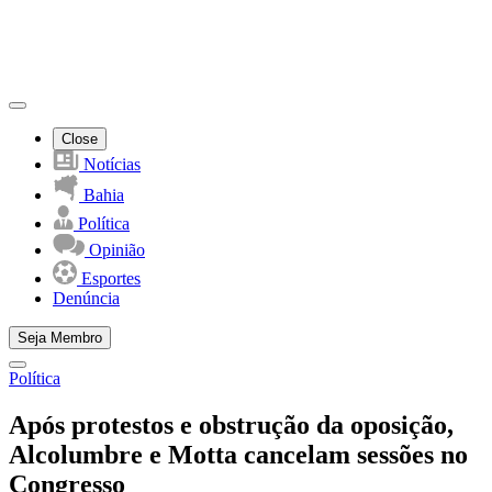
Close
Notícias
Bahia
Política
Opinião
Esportes
Denúncia
Seja Membro
Política
Após protestos e obstrução da oposição,
Alcolumbre e Motta cancelam sessões no
Congresso