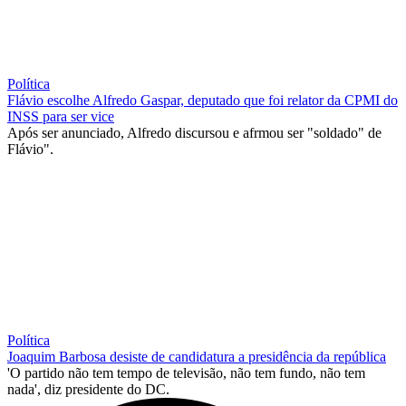
Política
Flávio escolhe Alfredo Gaspar, deputado que foi relator da CPMI do
INSS para ser vice
Após ser anunciado, Alfredo discursou e afrmou ser "soldado" de
Flávio".
Política
Joaquim Barbosa desiste de candidatura a presidência da república
'O partido não tem tempo de televisão, não tem fundo, não tem
nada', diz presidente do DC.