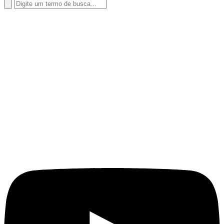
Search
for: