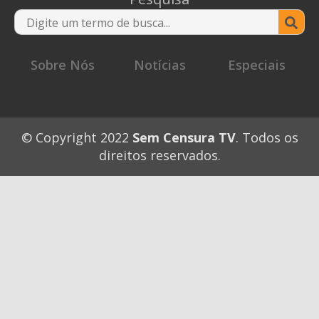
Se
for
Sobre Nós
Notícias
Especiais
© Copyright 2022
Sem Censura TV
. Todos os
direitos reservados.