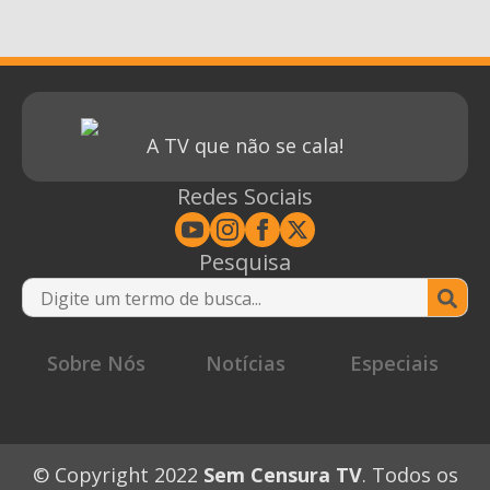
A TV que não se cala!
Redes Sociais
Pesquisa
Se
for
Sobre Nós
Notícias
Especiais
© Copyright 2022
Sem Censura TV
. Todos os