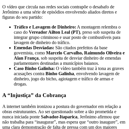
O vídeo que circula nas redes sociais contrapõe o desabafo de
Jerônimo a uma série de episódios envolvendo aliados diretos e
figuras do seu partido:
Tráfico e Lavagem de Dinheiro:
A montagem relembra o
caso do
Vereador Ailton Leal (PT)
, preso sob suspeita de
integrar grupo criminoso e usar posto de combustíveis para
lavagem de dinheiro do tráfico.
Emendas Desviadas:
São citados prefeitos da base
governista, como
Marcelo Carvalho, Raimundo Oliveira e
Alan França
, sob suspeita de desviar dinheiro de emendas
parlamentares destinadas a municípios baianos.
Caso Binho Galinha:
O vídeo também traz à tona as graves
acusações contra
Binho Galinha
, envolvendo lavagem de
dinheiro, jogo do bicho, agiotagem e tráfico de armas e
drogas.
A “Injustiça” da Cobrança
A internet também ironizou a postura do governador em relação a
obras estruturantes. Ao ser questionado sobre a tão prometida e
nunca iniciada ponte
Salvador-Itaparica
, Jerônimo afirmou que
não trabalha para “inaugurar”, mas espera que “outro inaugure”, em
uma clara demonstração de falta de pressa com um dos maiores