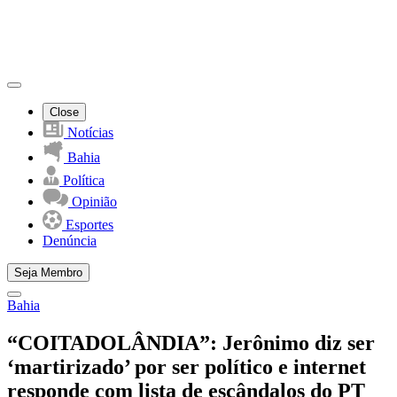
Close
Notícias
Bahia
Política
Opinião
Esportes
Denúncia
Seja Membro
Bahia
“COITADOLÂNDIA”: Jerônimo diz ser
‘martirizado’ por ser político e internet
responde com lista de escândalos do PT