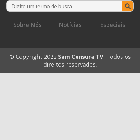
Se
for
Sobre Nós
Notícias
Especiais
© Copyright 2022
Sem Censura TV
. Todos os
direitos reservados.