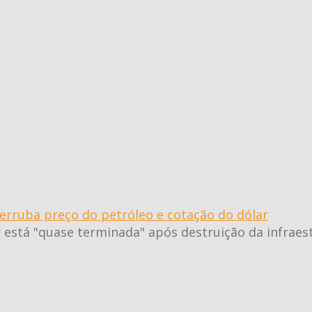
erruba preço do petróleo e cotação do dólar
 está "quase terminada" após destruição da infraest