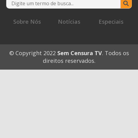
Se
for
Sobre Nós
Notícias
Especiais
© Copyright 2022
Sem Censura TV
. Todos os
direitos reservados.