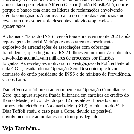
apresentado pelo relator Alfredo Gaspar (União Brasil-AL), ocorre
porque o banco está entre os líderes de reclamações envolvendo
crédito consignado. A comissão atua no rastro das denúncias que
revelaram um esquema de descontos indevidos aplicados a
aposentados.
A chamada “farra do INSS” veio à tona em dezembro de 2023 após
reportagens do portal Metrópoles mostrarem o crescimento
explosivo de arrecadações de associações com cobranças
fraudulentas, que chegaram a R$ 2 bilhões em um ano. As entidades
envolvidas acumulavam milhares de processos por filiações
forçadas. As revelações motivaram investigações da Polícia Federal
e da CGU, resultando na Operação Sem Desconto, que levou à
demissão do então presidente do INSS e do ministro da Previdência,
Carlos Lupi.
Daniel Vorcaro foi preso anteriormente na Operação Compliance
Zero, que apura suposta fraude bilionária em carteiras de crédito do
Banco Master, e ficou detido por 12 dias até ser liberado com
tornozeleira eletrônica. Na quarta-feira (3/12), o ministro do STF
Dias Toffoli atraiu o caso para a Corte, devido ao possível
envolvimento de autoridades com foro privilegiado.
Veja Também...