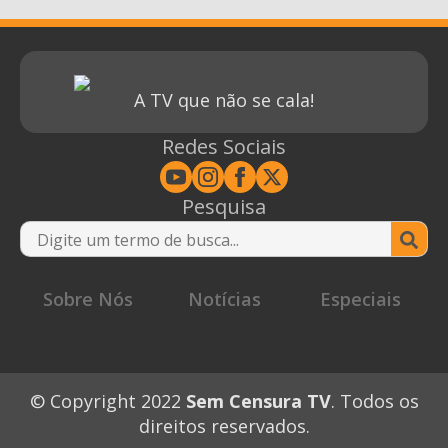
A TV que não se cala!
Redes Sociais
Pesquisa
Se
for
Sobre Nós
Notícias
Especiais
© Copyright 2022
Sem Censura TV
. Todos os
direitos reservados.