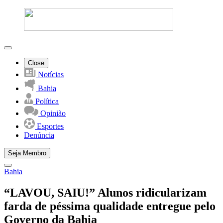
Close
Notícias
Bahia
Política
Opinião
Esportes
Denúncia
Seja Membro
Bahia
“LAVOU, SAIU!” Alunos ridicularizam
farda de péssima qualidade entregue pelo
Governo da Bahia