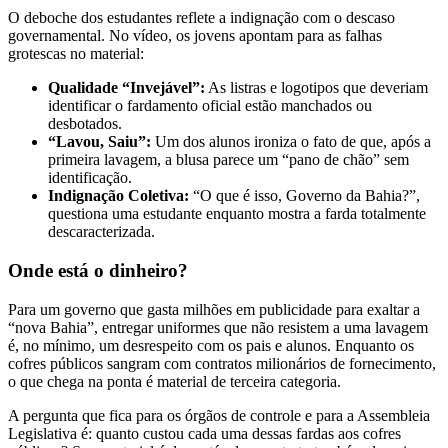
O deboche dos estudantes reflete a indignação com o descaso
governamental. No vídeo, os jovens apontam para as falhas
grotescas no material:
Qualidade “Invejável”:
As listras e logotipos que deveriam
identificar o fardamento oficial estão manchados ou
desbotados.
“Lavou, Saiu”:
Um dos alunos ironiza o fato de que, após a
primeira lavagem, a blusa parece um “pano de chão” sem
identificação.
Indignação Coletiva:
“O que é isso, Governo da Bahia?”,
questiona uma estudante enquanto mostra a farda totalmente
descaracterizada.
Onde está o dinheiro?
Para um governo que gasta milhões em publicidade para exaltar a
“nova Bahia”, entregar uniformes que não resistem a uma lavagem
é, no mínimo, um desrespeito com os pais e alunos. Enquanto os
cofres públicos sangram com contratos milionários de fornecimento,
o que chega na ponta é material de terceira categoria.
A pergunta que fica para os órgãos de controle e para a Assembleia
Legislativa é: quanto custou cada uma dessas fardas aos cofres