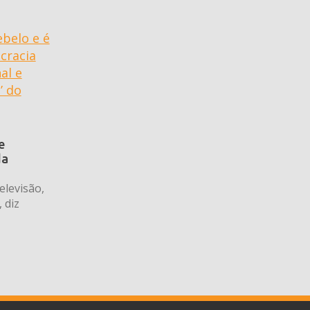
e
da
elevisão,
 diz