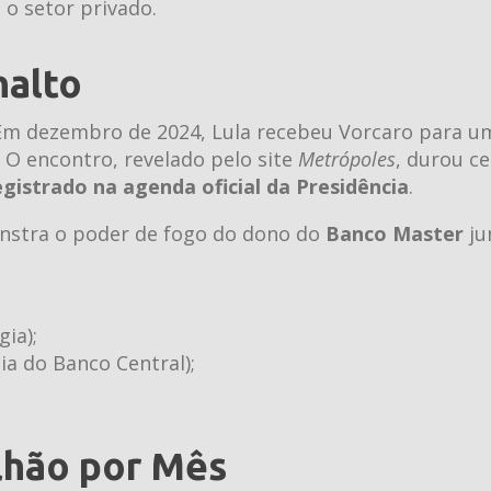
o setor privado.
nalto
. Em dezembro de 2024, Lula recebeu Vorcaro para u
. O encontro, revelado pelo site
Metrópoles
, durou ce
egistrado na agenda oficial da Presidência
.
onstra o poder de fogo do dono do
Banco Master
ju
ia);
ia do Banco Central);
lhão por Mês