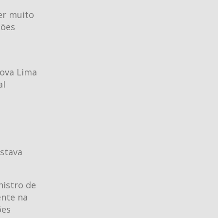
er muito
ções
ova Lima
al
estava
nistro de
ente na
ões