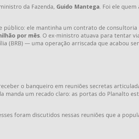
-ministro da Fazenda,
Guido Mantega
. Foi ele quem 
e público: ele mantinha um contrato de consultoria
milhão por mês
. O ex-ministro atuava para tentar via
ília (BRB) — uma operação arriscada que acabou se
 receber o banqueiro em reuniões secretas articulad
la manda um recado claro: as portas do Planalto es
esses foram discutidos nessas reuniões que a popu