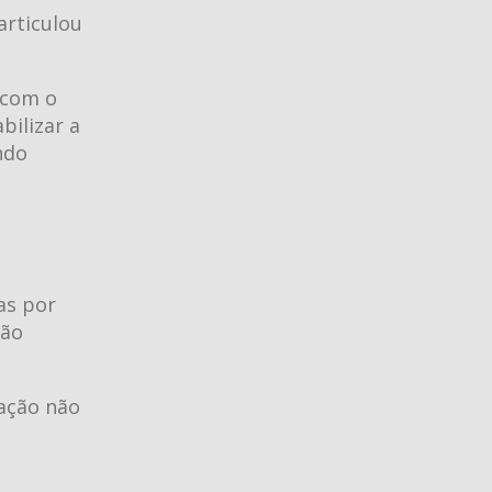
articulou
 com o
bilizar a
ndo
as por
tão
lação não