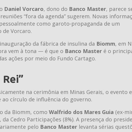
ro
Daniel Vorcaro
, dono do
Banco Master
, parece s
 reuniões “fora da agenda” sugerem. Novas informa
u pessoalmente como garoto-propaganda de um
 de Vorcaro.
inauguração da fábrica de insulina da
Biomm
, em N
ora vem à tona — é que o
Banco Master
é o princip
das ações por meio do Fundo Cartago.
 Rei”
sicamente na cerimônia em Minas Gerais, o evento 
 ao círculo de influência do governo.
peso da Biomm, como
Walfrido dos Mares Guia
(ex-mi
, da Cedro Participações (8%). A presença do presid
tariamente pelo
Banco Master
levanta sérias quest