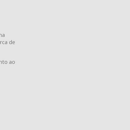
ma
rca de
nto ao