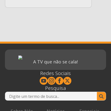
A TV que não se cala!
Redes Sociais
Pesquisa
Se
for
Sobre Nós
Notícias
Especiais