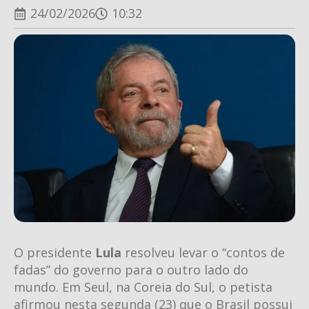
24/02/2026
10:32
O presidente
Lula
resolveu levar o “contos de
fadas” do governo para o outro lado do
mundo. Em Seul, na Coreia do Sul, o petista
afirmou nesta segunda (23) que o Brasil possui