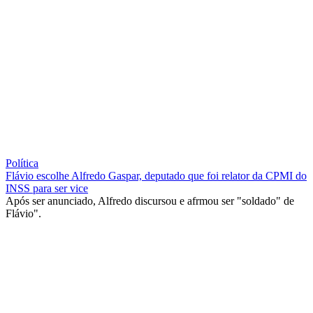
Política
Flávio escolhe Alfredo Gaspar, deputado que foi relator da CPMI do
INSS para ser vice
Após ser anunciado, Alfredo discursou e afrmou ser "soldado" de
Flávio".