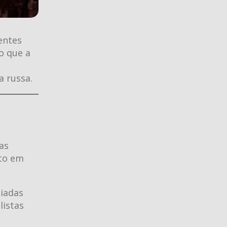
entes
o que a
,
a russa.
as
nto em
ciadas
listas