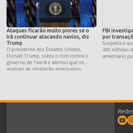
Ataques ficarão muito piores se o
FBI investi
Irã continuar atacando navios, diz
por transaç
Trump
Suspeita é q
O presidente dos Estados Unidos,
300 milhões d
Donald Trump, subiu o tom contra o
americano po
governo de Teerã e alertou que os
dinheiro ou f
ataques de retaliação americanos
“ficarão muito piores” caso o Irã insista
em alvejar embarcações no Estreito de
Ormuz — uma das rotas marítimas mais
vitais para o comércio global de
petróleo. O pronunciamento foi feito
nesta […]
Redes