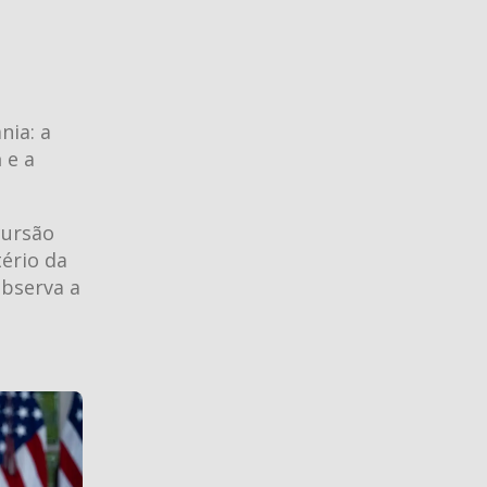
nia: a
a
e a
cursão
tério da
bserva a