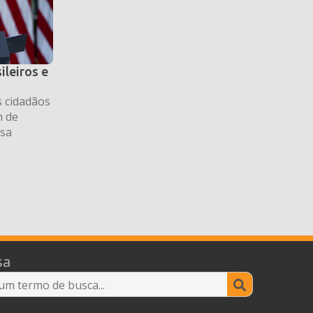
leiros e
 cidadãos
m de
osa
sa
Search
for: