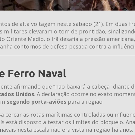
ntos de alta voltagem neste sábado (21). Em duas fr
s militares elevaram o tom de prontidão, sinalizand
o Oriente Médio, o Irã desafia a pressão americana
anha contornos de defesa pesada contra a influênci
e Ferro Naval
te afirmando que “não baixará a cabeça” diante d
tados Unidos
. A declaração ocorre no exato mome
 um
segundo porta-aviões
para a região.
a cercar as rotas marítimas controladas ou influen
 está disposto a testar os limites do bloqueio. Ana
avais nesta escala não era vista na região há anos,