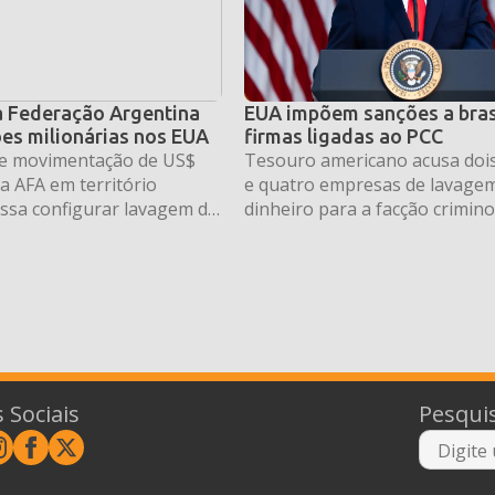
ga Federação Argentina
EUA impõem sanções a brasi
ões milionárias nos EUA
firmas ligadas ao PCC
ue movimentação de US$
Tesouro americano acusa dois
a AFA em território
e quatro empresas de lavage
ssa configurar lavagem de
dinheiro para a facção crimin
raude
 Sociais
Pesqui