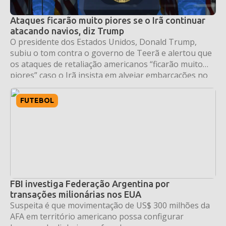
Ataques ficarão muito piores se o Irã continuar
atacando navios, diz Trump
O presidente dos Estados Unidos, Donald Trump,
subiu o tom contra o governo de Teerã e alertou que
os ataques de retaliação americanos “ficarão muito
piores” caso o Irã insista em alvejar embarcações no
Estreito de Ormuz — uma das rotas marítimas mais
vitais para o comércio global de petróleo. O
FUTEBOL
pronunciamento foi feito nesta […]
FBI investiga Federação Argentina por
transações milionárias nos EUA
Suspeita é que movimentação de US$ 300 milhões da
AFA em território americano possa configurar