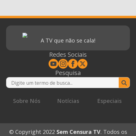
A TV que não se cala!
Redes Sociais
Pesquisa
Se
for
Sobre Nós
Notícias
Especiais
© Copyright 2022
Sem Censura TV
. Todos os