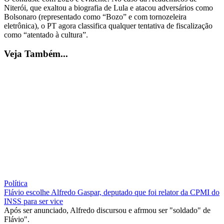
Niterói, que exaltou a biografia de Lula e atacou adversários como
Bolsonaro (representado como “Bozo” e com tornozeleira
eletrônica), o PT agora classifica qualquer tentativa de fiscalização
como “atentado à cultura”.
Veja Também...
Política
Flávio escolhe Alfredo Gaspar, deputado que foi relator da CPMI do
INSS para ser vice
Após ser anunciado, Alfredo discursou e afrmou ser "soldado" de
Flávio".