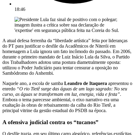
18:46
A atual defesa ferrenha da “liberdade artística” feita por lideranças
do PT para justificar o desfile da Acadêmicos de Niterói em
homenagem a Lula ignora um fato incômodo do passado. Em 2006,
durante o primeiro mandato de Luiz Inácio Lula da Silva, o Partido
dos Trabalhadores adotou uma postura diametralmente oposta:
utilizou o Poder Judiciário para tentar censurar a oposição no
Sambódromo do Anhembi.
Naquele ano, a escola de samba
Leandro de Itaquera
apresentou o
enredo
“O rio Tietê surge das águas de um lago sagrado: No seu
curso, as águas se transformam em luz, energia, vida e festa”
.
Embora o tema parecesse ambiental, o eixo narrativo era uma
exaltação às obras de rebaixamento da calha do Rio Tietê, a
principal vitrine da gestão estadual do PSDB na época.
A ofensiva judicial contra os “tucanos”
O desfile trazia, em seu último carro alegórico, referências explícitas