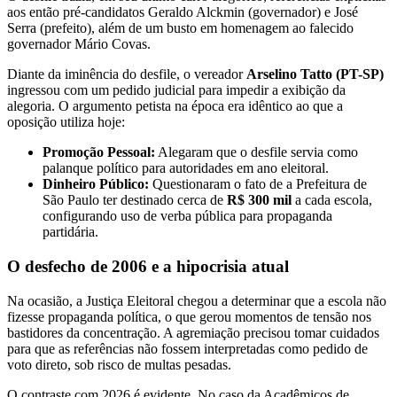
aos então pré-candidatos Geraldo Alckmin (governador) e José
Serra (prefeito), além de um busto em homenagem ao falecido
governador Mário Covas.
Diante da iminência do desfile, o vereador
Arselino Tatto (PT-SP)
ingressou com um pedido judicial para impedir a exibição da
alegoria. O argumento petista na época era idêntico ao que a
oposição utiliza hoje:
Promoção Pessoal:
Alegaram que o desfile servia como
palanque político para autoridades em ano eleitoral.
Dinheiro Público:
Questionaram o fato de a Prefeitura de
São Paulo ter destinado cerca de
R$ 300 mil
a cada escola,
configurando uso de verba pública para propaganda
partidária.
O desfecho de 2006 e a hipocrisia atual
Na ocasião, a Justiça Eleitoral chegou a determinar que a escola não
fizesse propaganda política, o que gerou momentos de tensão nos
bastidores da concentração. A agremiação precisou tomar cuidados
para que as referências não fossem interpretadas como pedido de
voto direto, sob risco de multas pesadas.
O contraste com 2026 é evidente. No caso da Acadêmicos de