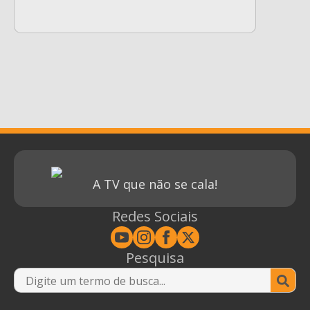
A TV que não se cala!
Redes Sociais
Pesquisa
Se
for