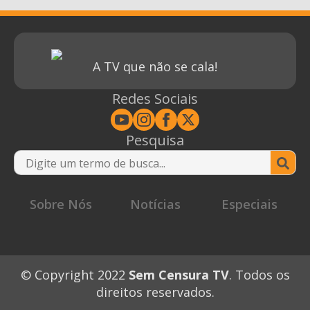
A TV que não se cala!
Redes Sociais
Pesquisa
Se
for
Sobre Nós
Notícias
Especiais
© Copyright 2022
Sem Censura TV
. Todos os
direitos reservados.