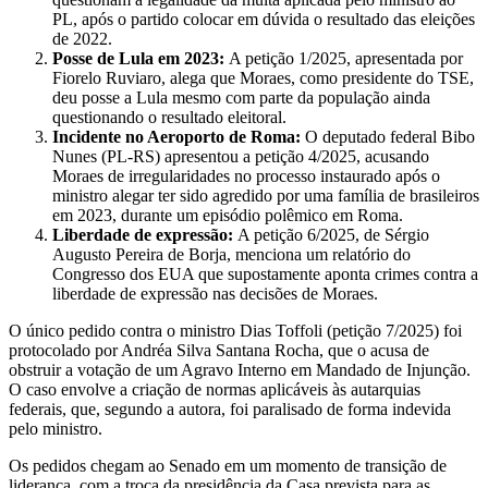
PL, após o partido colocar em dúvida o resultado das eleições
de 2022.
Posse de Lula em 2023:
A petição 1/2025, apresentada por
Fiorelo Ruviaro, alega que Moraes, como presidente do TSE,
deu posse a Lula mesmo com parte da população ainda
questionando o resultado eleitoral.
Incidente no Aeroporto de Roma:
O deputado federal Bibo
Nunes (PL-RS) apresentou a petição 4/2025, acusando
Moraes de irregularidades no processo instaurado após o
ministro alegar ter sido agredido por uma família de brasileiros
em 2023, durante um episódio polêmico em Roma.
Liberdade de expressão:
A petição 6/2025, de Sérgio
Augusto Pereira de Borja, menciona um relatório do
Congresso dos EUA que supostamente aponta crimes contra a
liberdade de expressão nas decisões de Moraes.
O único pedido contra o ministro Dias Toffoli (petição 7/2025) foi
protocolado por Andréa Silva Santana Rocha, que o acusa de
obstruir a votação de um Agravo Interno em Mandado de Injunção.
O caso envolve a criação de normas aplicáveis às autarquias
federais, que, segundo a autora, foi paralisado de forma indevida
pelo ministro.
Os pedidos chegam ao Senado em um momento de transição de
liderança, com a troca da presidência da Casa prevista para as