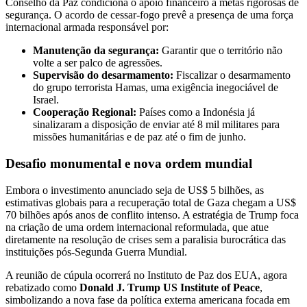
Conselho da Paz condiciona o apoio financeiro a metas rigorosas de
segurança. O acordo de cessar-fogo prevê a presença de uma força
internacional armada responsável por:
Manutenção da segurança:
Garantir que o território não
volte a ser palco de agressões.
Supervisão do desarmamento:
Fiscalizar o desarmamento
do grupo terrorista Hamas, uma exigência inegociável de
Israel.
Cooperação Regional:
Países como a Indonésia já
sinalizaram a disposição de enviar até 8 mil militares para
missões humanitárias e de paz até o fim de junho.
Desafio monumental e nova ordem mundial
Embora o investimento anunciado seja de US$ 5 bilhões, as
estimativas globais para a recuperação total de Gaza chegam a US$
70 bilhões após anos de conflito intenso. A estratégia de Trump foca
na criação de uma ordem internacional reformulada, que atue
diretamente na resolução de crises sem a paralisia burocrática das
instituições pós-Segunda Guerra Mundial.
A reunião de cúpula ocorrerá no Instituto de Paz dos EUA, agora
rebatizado como
Donald J. Trump US Institute of Peace
,
simbolizando a nova fase da política externa americana focada em