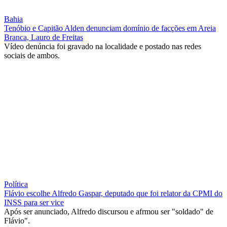
Bahia
Tenóbio e Capitão Alden denunciam domínio de facções em Areia
Branca, Lauro de Freitas
Vídeo denúncia foi gravado na localidade e postado nas redes
sociais de ambos.
Política
Flávio escolhe Alfredo Gaspar, deputado que foi relator da CPMI do
INSS para ser vice
Após ser anunciado, Alfredo discursou e afrmou ser "soldado" de
Flávio".