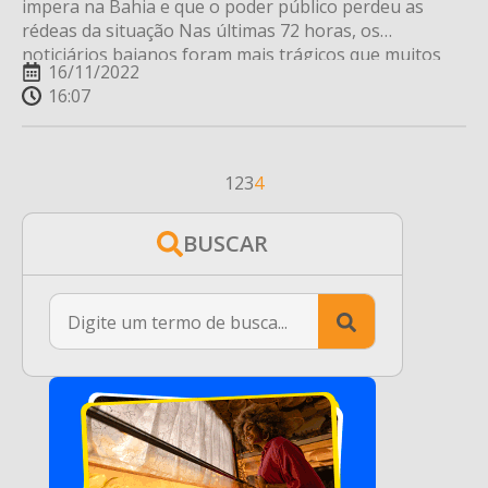
impera na Bahia e que o poder público perdeu as
rédeas da situação Nas últimas 72 horas, os
noticiários baianos foram mais trágicos que muitos
16/11/2022
filmes de terror. Arrastões em bairros e rodovias,
16:07
assalto com espancamento e assassinatos foram só
algumas das tristes notícias estampadas nos
principais […]
1
2
3
4
BUSCAR
Search
for: