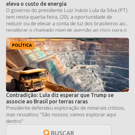
eleva o custo de energia
O governo do presidente Luiz Inácio Lula da Silva (PT)
tem nesta quarta-feira, (20), a oportunidade de
reduzir ou de elevar a conta de luz dos brasileiros ao
recalibrar o chamado nível de aversão ao risco para o
setor elétrico. A decisão seria tomada em 13 de maio e
foi adiada por uma semana. A […]
POLÍTICA
Contradição: Lula diz esperar que Trump se
associe ao Brasil por terras raras
Presidente defendeu exploração de minerais críticos,
mas ressaltou: "São nossos; vamos explorar aqui
dentro"
BUSCAR