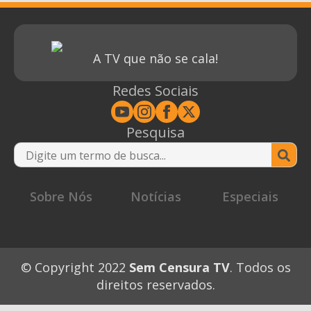
A TV que não se cala!
Redes Sociais
Pesquisa
Se
for
Sobre Nós
Notícias
Especiais
© Copyright 2022
Sem Censura TV
. Todos os
direitos reservados.