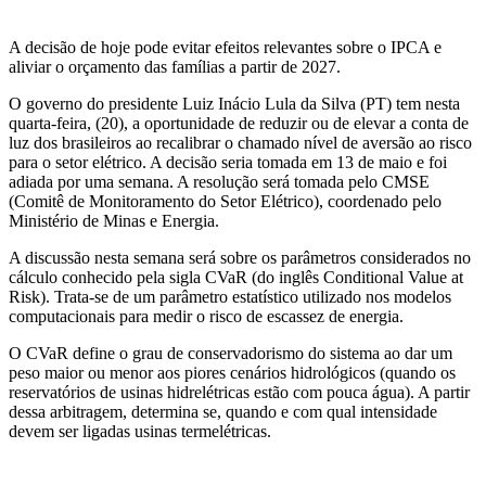
A decisão de hoje pode evitar efeitos relevantes sobre o IPCA e
aliviar o orçamento das famílias a partir de 2027.
O governo do presidente Luiz Inácio Lula da Silva (PT) tem nesta
quarta-feira, (20), a oportunidade de reduzir ou de elevar a conta de
luz dos brasileiros ao recalibrar o chamado nível de aversão ao risco
para o setor elétrico. A decisão seria tomada em 13 de maio e foi
adiada por uma semana. A resolução será tomada pelo CMSE
(Comitê de Monitoramento do Setor Elétrico), coordenado pelo
Ministério de Minas e Energia.
A discussão nesta semana será sobre os parâmetros considerados no
cálculo conhecido pela sigla CVaR (do inglês Conditional Value at
Risk). Trata-se de um parâmetro estatístico utilizado nos modelos
computacionais para medir o risco de escassez de energia.
O CVaR define o grau de conservadorismo do sistema ao dar um
peso maior ou menor aos piores cenários hidrológicos (quando os
reservatórios de usinas hidrelétricas estão com pouca água). A partir
dessa arbitragem, determina se, quando e com qual intensidade
devem ser ligadas usinas termelétricas.