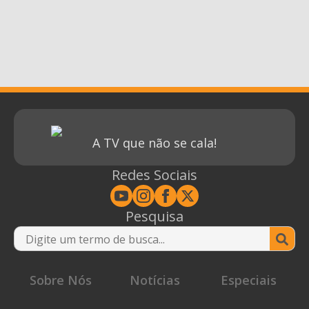
A TV que não se cala!
Redes Sociais
Pesquisa
Se
for
Sobre Nós
Notícias
Especiais