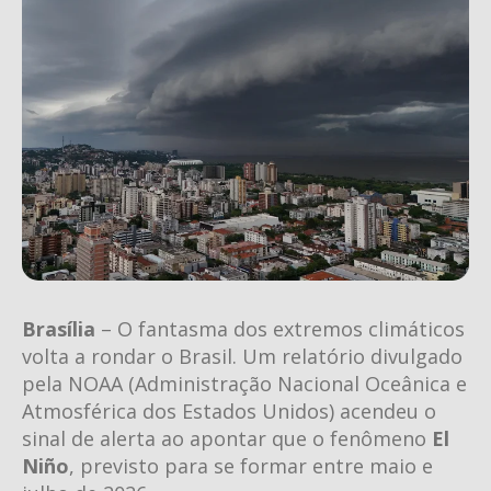
Brasília
– O fantasma dos extremos climáticos
volta a rondar o Brasil. Um relatório divulgado
pela NOAA (Administração Nacional Oceânica e
Atmosférica dos Estados Unidos) acendeu o
sinal de alerta ao apontar que o fenômeno
El
Niño
, previsto para se formar entre maio e