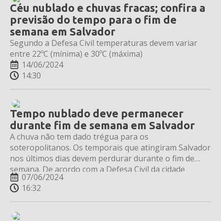
Céu nublado e chuvas fracas; confira a
previsão do tempo para o fim de
semana em Salvador
Segundo a Defesa Civil temperaturas devem variar
entre 22ºC (mínima) e 30ºC (máxima)
14/06/2024
14:30
Tempo nublado deve permanecer
durante fim de semana em Salvador
A chuva não tem dado trégua para os
soteropolitanos. Os temporais que atingiram Salvador
nos últimos dias devem perdurar durante o fim de
semana. De acordo com a Defesa Civil da cidade
07/06/2024
(Codesal), o tempo deve permanecer nublado até o
16:32
domingo (9). A temperatura deve variar entre 23ºC
(mínima) e 30ºC (máxima). Nesta sexta-feira (9) […]