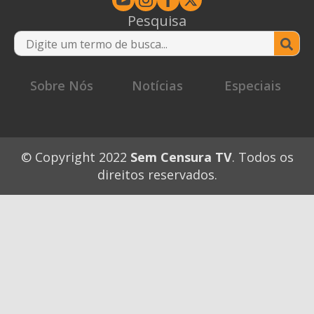
Pesquisa
Se
for
Sobre Nós
Notícias
Especiais
© Copyright 2022
Sem Censura TV
. Todos os
direitos reservados.