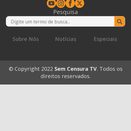
Pesquisa
Se
for
Sobre Nós
Notícias
Especiais
© Copyright 2022
Sem Censura TV
. Todos os
direitos reservados.