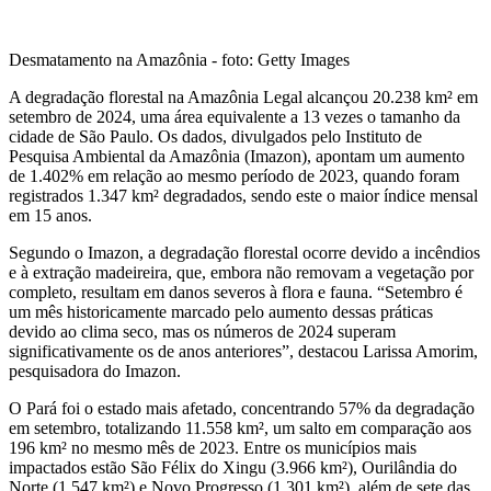
Desmatamento na Amazônia - foto: Getty Images
A degradação florestal na Amazônia Legal alcançou 20.238 km² em
setembro de 2024, uma área equivalente a 13 vezes o tamanho da
cidade de São Paulo. Os dados, divulgados pelo Instituto de
Pesquisa Ambiental da Amazônia (Imazon), apontam um aumento
de 1.402% em relação ao mesmo período de 2023, quando foram
registrados 1.347 km² degradados, sendo este o maior índice mensal
em 15 anos.
Segundo o Imazon, a degradação florestal ocorre devido a incêndios
e à extração madeireira, que, embora não removam a vegetação por
completo, resultam em danos severos à flora e fauna. “Setembro é
um mês historicamente marcado pelo aumento dessas práticas
devido ao clima seco, mas os números de 2024 superam
significativamente os de anos anteriores”, destacou Larissa Amorim,
pesquisadora do Imazon.
O Pará foi o estado mais afetado, concentrando 57% da degradação
em setembro, totalizando 11.558 km², um salto em comparação aos
196 km² no mesmo mês de 2023. Entre os municípios mais
impactados estão São Félix do Xingu (3.966 km²), Ourilândia do
Norte (1.547 km²) e Novo Progresso (1.301 km²), além de sete das