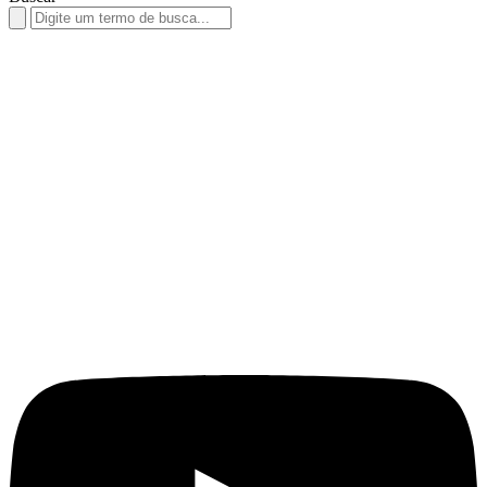
Search
for: