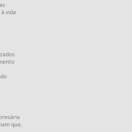
as
 à vida
izados
amento
 do
presária
liam que,
—