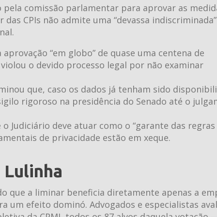
do pela comissão parlamentar para aprovar as medid
er das CPIs não admite uma “devassa indiscriminada”
nal.
 aprovação “em globo” de quase uma centena de
 violou o devido processo legal por não examinar
inou que, caso os dados já tenham sido disponibil
igilo rigoroso na presidência do Senado até o julg
 o Judiciário deve atuar como o “garante das regras
amentais de privacidade estão em xeque.
 Lulinha
do que a liminar beneficia diretamente apenas a em
ra um efeito dominó. Advogados e especialistas ava
oletiva da CPMI, todos os 87 alvos daquela votação 