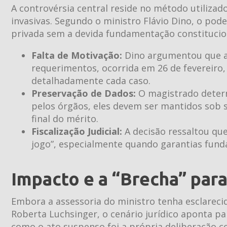
A controvérsia central reside no método utiliza
invasivas. Segundo o ministro Flávio Dino, o pod
privada sem a devida fundamentação constitucio
Falta de Motivação:
Dino argumentou que a
requerimentos, ocorrida em 26 de fevereiro,
detalhadamente cada caso.
Preservação de Dados:
O magistrado determ
pelos órgãos, eles devem ser mantidos sob s
final do mérito.
Fiscalização Judicial:
A decisão ressaltou que
jogo”, especialmente quando garantias fund
Impacto e a “Brecha” para
Embora a assessoria do ministro tenha esclareci
Roberta Luchsinger, o cenário jurídico aponta pa
como o ato suspenso foi a própria deliberação c