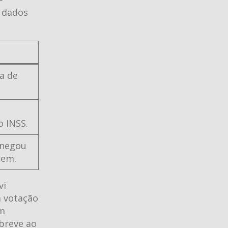
 dados
a de
o INSS.
 negou
tem.
vi
a votação
em
 breve ao