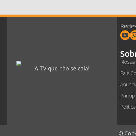
Redes
Sob
Nossa 
A TV que não se cala!
Fale C
Anunci
Princíp
Polític
© Copy