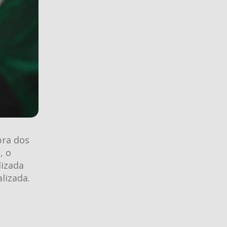
bra dos
, o
lizada
lizada.