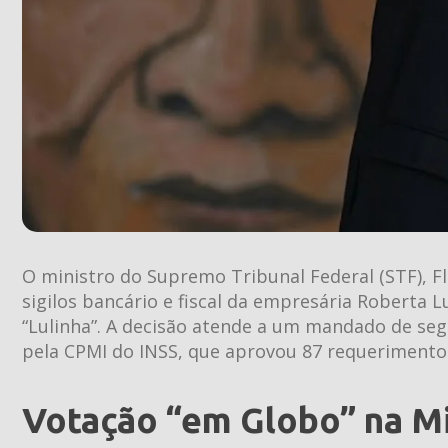
O ministro do Supremo Tribunal Federal (STF), Fl
sigilos bancário e fiscal da empresária Roberta L
“Lulinha”. A decisão atende a um mandado de seg
pela CPMI do INSS, que aprovou 87 requerimento
Votação “em Globo” na M