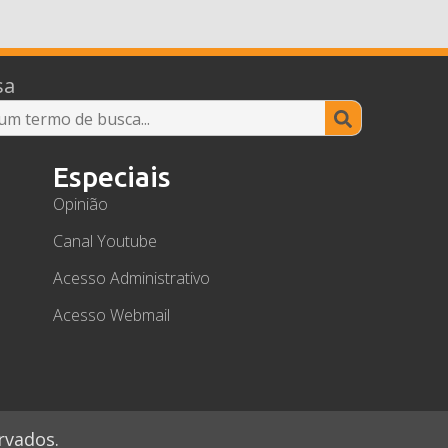
sa
Search
for:
Especiais
Opinião
Canal Youtube
Acesso Administrativo
Acesso Webmail
rvados.