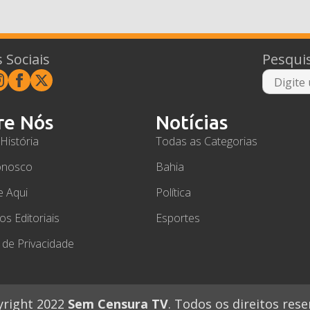
 Sociais
Pesqui
re Nós
Notícias
História
Todas as Categorias
onosco
Bahia
e Aqui
Política
ios Editoriais
Esportes
a de Privacidade
right 2022
Sem Censura TV
. Todos os direitos rese