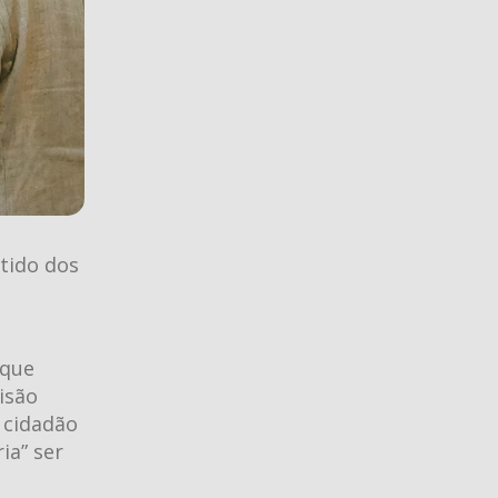
tido dos
 que
visão
m cidadão
ia” ser