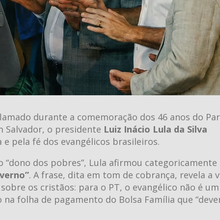
nflamado durante a comemoração dos 46 anos do Par
m Salvador, o presidente
Luiz Inácio Lula da Silva
 pela fé dos evangélicos brasileiros.
o “dono dos pobres”, Lula afirmou categoricamente
overno”
. A frase, dita em tom de cobrança, revela a 
 sobre os cristãos: para o PT, o evangélico não é u
 na folha de pagamento do Bolsa Família que “dever