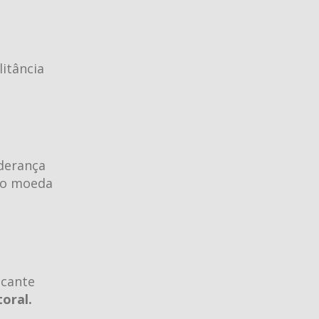
itância
iderança
omo moeda
lcante
oral.