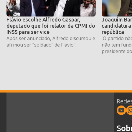
Flávio escolhe Alfredo Gaspar,
Joaquim Bar
deputado que foi relator da CPMI do
candidatura 
INSS para ser vice
república
Após ser anunciado, Alfredo discursou e
'O partido nã
afrmou ser "soldado" de Flávio".
não tem fundo
presidente do
Redes
Sob