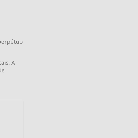
 perpétuo
ais. A
de