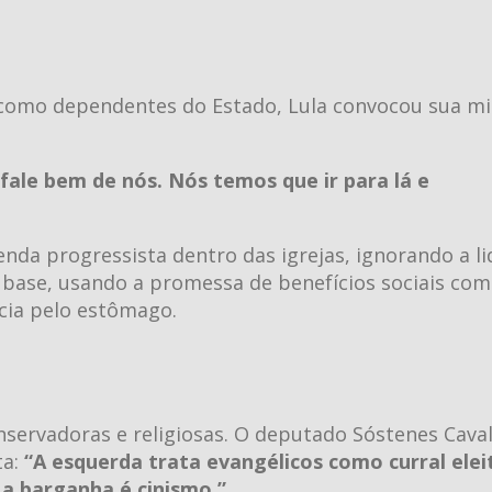
s como dependentes do Estado, Lula convocou sua mil
ale bem de nós. Nós temos que ir para lá e
genda progressista dentro das igrejas, ignorando a l
a base, usando a promessa de benefícios sociais c
ncia pelo estômago.
onservadoras e religiosas. O deputado Sóstenes Cava
ta:
“A esquerda trata evangélicos como curral eleit
 a barganha é cinismo.”