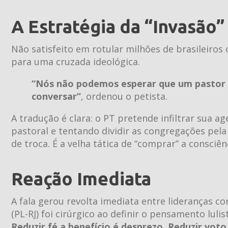
A Estratégia da “Invasão”
Não satisfeito em rotular milhões de brasileiro
para uma cruzada ideológica.
“Nós não podemos esperar que um pastor f
conversar”
, ordenou o petista.
A tradução é clara: o PT pretende infiltrar sua a
pastoral e tentando dividir as congregações pel
de troca. É a velha tática de “comprar” a consciê
Reação Imediata
A fala gerou revolta imediata entre lideranças c
(PL-RJ) foi cirúrgico ao definir o pensamento lulis
Reduzir fé a benefício é desprezo. Reduzir voto