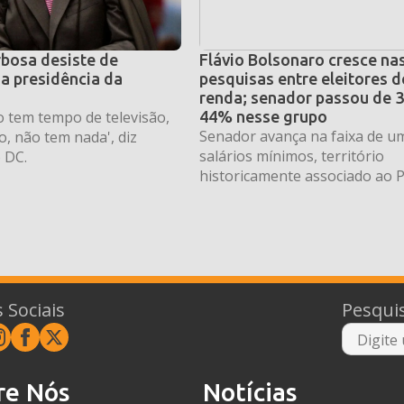
bosa desiste de
Flávio Bolsonaro cresce na
a presidência da
pesquisas entre eleitores d
renda; senador passou de 
o tem tempo de televisão,
44% nesse grupo
Senador avança na faixa de um
, não tem nada', diz
salários mínimos, território
 DC.
historicamente associado ao P
 Sociais
Pesqui
re Nós
Notícias