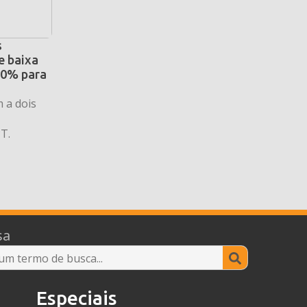
s
e baixa
30% para
 a dois
T.
sa
Search
for:
Especiais