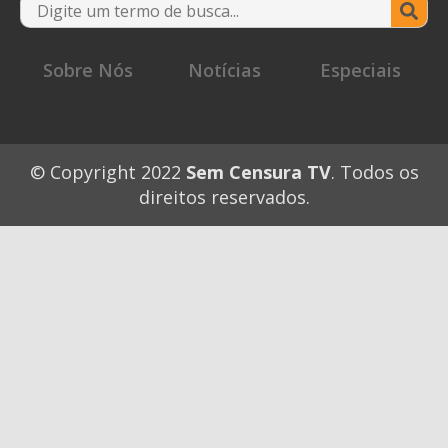
Se
for
Sobre Nós
Notícias
Especiais
© Copyright 2022
Sem Censura TV
. Todos os
direitos reservados.