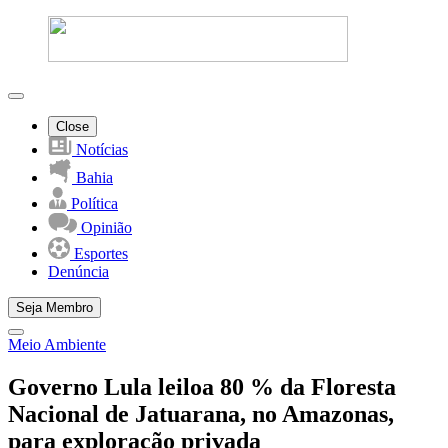
Close
Notícias
Bahia
Política
Opinião
Esportes
Denúncia
Seja Membro
Meio Ambiente
Governo Lula leiloa 80 % da Floresta
Nacional de Jatuarana, no Amazonas,
para exploração privada