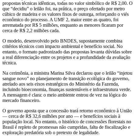
propostas técnicas idênticas, todas no valor simbólico de R$ 2,00. O
que “decidiu” o leilão foi, na prática, o preço ofertado por metro
cúbico de madeira e os valores fixos de outorga, reforçando o viés
econômico do processo. A UMF 2, maior entre as quatro, foi
arrematada por R$ 5 milhões, enquanto as menores ficaram por
cerca de R$ 2,2 milhões cada.
O modelo, desenvolvido pelo BNDES, supostamente combina
critérios técnicos com impacto ambiental e benefício social. No
entanto, o formato padronizado das propostas levanta dúvidas sobre
a real diferenciação entre os projetos e a profundidade da avaliação
técnica.
Na cerimônia, a ministra Marina Silva declarou que o leilão “injetou
sangue novo” no planejamento de transição ecológica do governo,
atrelado aos seis eixos estratégicos do Ministério da Fazenda,
incluindo bioeconomia, finanças sustentáveis e infraestrutura verde.
A mensagem é clara: o meio ambiente entrou de vez na lógica do
mercado financeiro.
O governo aposta que a concessão trará retorno econômico à União
— cerca de R$ 32,6 milhões por ano — e benefícios sociais à
população local. No entanto, o histórico de concessões florestais no
Brasil é repleto de promessas não cumpridas, falta de fiscalização e
exploração predatória sob o pretexto de legalidade.