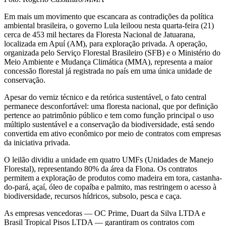
Em mais um movimento que escancara as contradições da política
ambiental brasileira, o governo Lula leiloou nesta quarta-feira (21)
cerca de 453 mil hectares da Floresta Nacional de Jatuarana,
localizada em Apuí (AM), para exploração privada. A operação,
organizada pelo Serviço Florestal Brasileiro (SFB) e o Ministério do
Meio Ambiente e Mudança Climática (MMA), representa a maior
concessão florestal já registrada no país em uma única unidade de
conservação.
Apesar do verniz técnico e da retórica sustentável, o fato central
permanece desconfortável: uma floresta nacional, que por definição
pertence ao patrimônio público e tem como função principal o uso
múltiplo sustentável e a conservação da biodiversidade, está sendo
convertida em ativo econômico por meio de contratos com empresas
da iniciativa privada.
O leilão dividiu a unidade em quatro UMFs (Unidades de Manejo
Florestal), representando 80% da área da Flona. Os contratos
permitem a exploração de produtos como madeira em tora, castanha-
do-pará, açaí, óleo de copaíba e palmito, mas restringem o acesso à
biodiversidade, recursos hídricos, subsolo, pesca e caça.
As empresas vencedoras — OC Prime, Duart da Silva LTDA e
Brasil Tropical Pisos LTDA — garantiram os contratos com