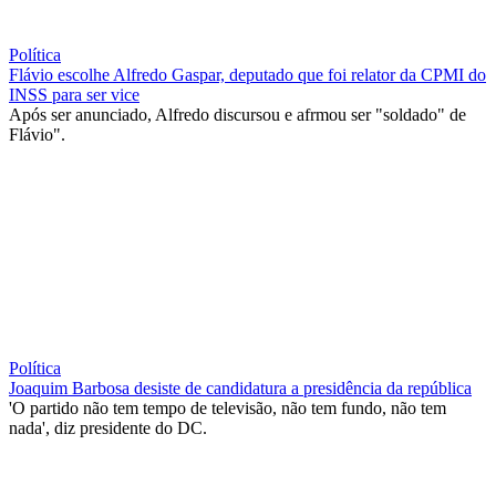
Política
Flávio escolhe Alfredo Gaspar, deputado que foi relator da CPMI do
INSS para ser vice
Após ser anunciado, Alfredo discursou e afrmou ser "soldado" de
Flávio".
Política
Joaquim Barbosa desiste de candidatura a presidência da república
'O partido não tem tempo de televisão, não tem fundo, não tem
nada', diz presidente do DC.