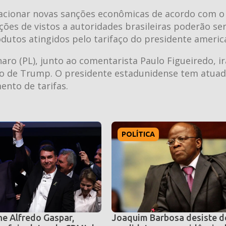
 acionar novas sanções econômicas de acordo com o
ões de vistos a autoridades brasileiras poderão se
dutos atingidos pelo tarifaço do presidente americ
o (PL), junto ao comentarista Paulo Figueiredo, ir
ão de Trump. O presidente estadunidense tem atua
ento de tarifas.
POLÍTICA
he Alfredo Gaspar,
Joaquim Barbosa desiste d