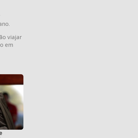
r
ano.
ão viajar
do em
e