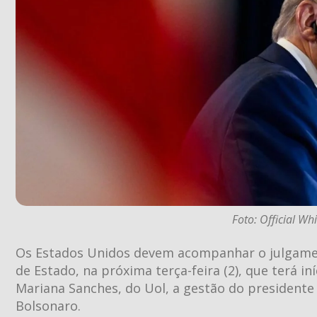
Foto: Official Wh
Os Estados Unidos devem acompanhar o julgament
de Estado, na próxima terça-feira (2), que terá i
Mariana Sanches, do Uol, a gestão do president
Bolsonaro.