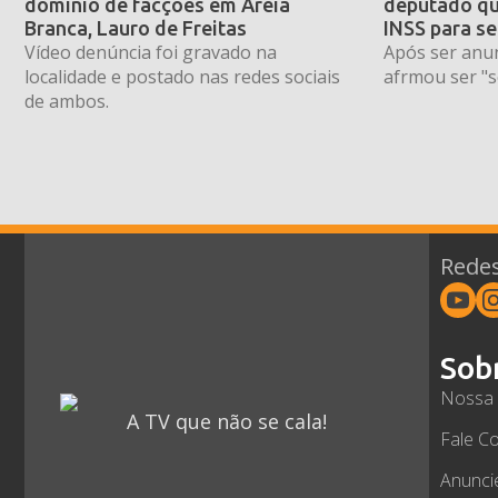
domínio de facções em Areia
deputado qu
Branca, Lauro de Freitas
INSS para se
Vídeo denúncia foi gravado na
Após ser anun
localidade e postado nas redes sociais
afrmou ser "s
de ambos.
Redes
Sob
Nossa 
A TV que não se cala!
Fale C
Anunci