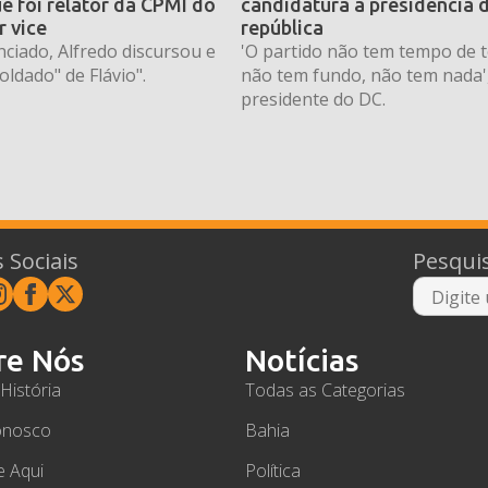
e foi relator da CPMI do
candidatura a presidência 
r vice
república
ciado, Alfredo discursou e
'O partido não tem tempo de t
oldado" de Flávio".
não tem fundo, não tem nada',
presidente do DC.
 Sociais
Pesqui
re Nós
Notícias
História
Todas as Categorias
onosco
Bahia
e Aqui
Política