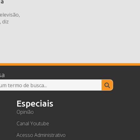
da
elevisão,
 diz
sa
Search
for:
Especiais
Opinião
Canal Youtube
Acesso Administrativo