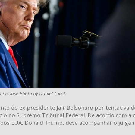
ite House Photo by Daniel Torok
o do ex-presidente Jair Bolsonaro por tentativa d
nício no Supremo Tribunal Federal. De acordo com a 
e dos EUA, Donald Trump, deve acompanhar o julga