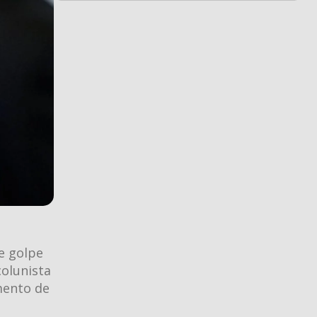
e golpe
colunista
mento de