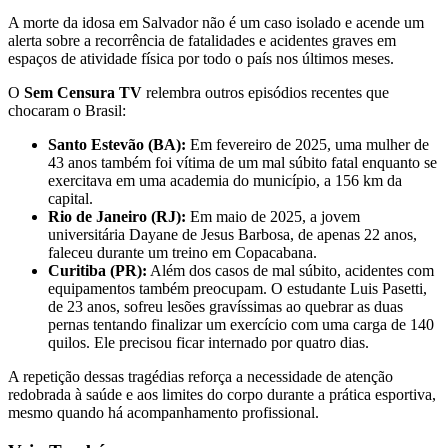
A morte da idosa em Salvador não é um caso isolado e acende um
alerta sobre a recorrência de fatalidades e acidentes graves em
espaços de atividade física por todo o país nos últimos meses.
O
Sem Censura TV
relembra outros episódios recentes que
chocaram o Brasil:
Santo Estevão (BA):
Em fevereiro de 2025, uma mulher de
43 anos também foi vítima de um mal súbito fatal enquanto se
exercitava em uma academia do município, a 156 km da
capital.
Rio de Janeiro (RJ):
Em maio de 2025, a jovem
universitária Dayane de Jesus Barbosa, de apenas 22 anos,
faleceu durante um treino em Copacabana.
Curitiba (PR):
Além dos casos de mal súbito, acidentes com
equipamentos também preocupam. O estudante Luis Pasetti,
de 23 anos, sofreu lesões gravíssimas ao quebrar as duas
pernas tentando finalizar um exercício com uma carga de 140
quilos. Ele precisou ficar internado por quatro dias.
A repetição dessas tragédias reforça a necessidade de atenção
redobrada à saúde e aos limites do corpo durante a prática esportiva,
mesmo quando há acompanhamento profissional.