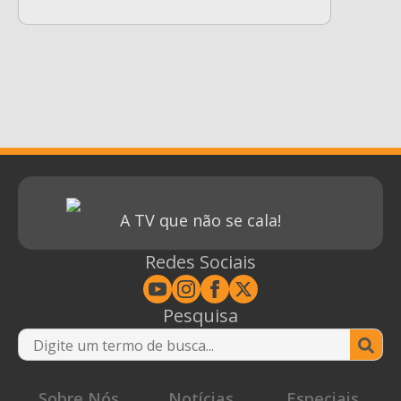
A TV que não se cala!
Redes Sociais
Pesquisa
Se
for
Sobre Nós
Notícias
Especiais