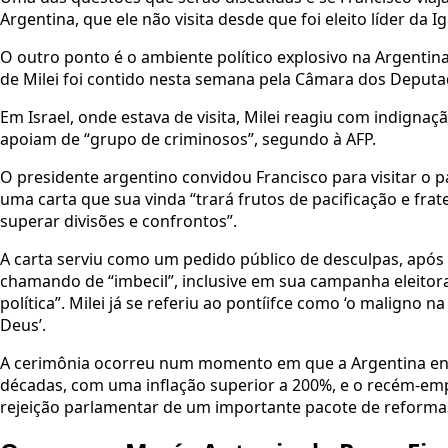
Argentina, que ele não visita desde que foi eleito líder da I
O outro ponto é o ambiente político explosivo na Argenti
de Milei foi contido nesta semana pela Câmara dos Deputad
Em Israel, onde estava de visita, Milei reagiu com indign
apoiam de “grupo de criminosos”, segundo à AFP.
O presidente argentino convidou Francisco para visitar o
uma carta que sua vinda “trará frutos de pacificação e fra
superar divisões e confrontos”.
A carta serviu como um pedido público de desculpas, após o
chamando de “imbecil”, inclusive em sua campanha eleitora
política”. Milei já se referiu ao pontíifce como ‘o maligno 
Deus’.
A cerimônia ocorreu num momento em que a Argentina enf
décadas, com uma inflação superior a 200%, e o recém-emp
rejeição parlamentar de um importante pacote de reforma