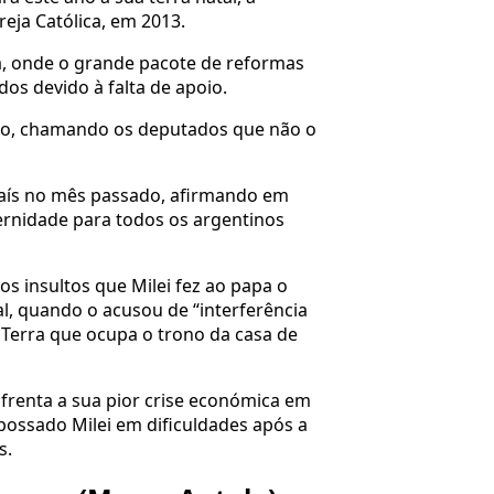
greja Católica, em 2013.
na, onde o grande pacote de reformas
os devido à falta de apoio.
ação, chamando os deputados que não o
 país no mês passado, afirmando em
ternidade para todos os argentinos
s insultos que Milei fez ao papa o
l, quando o acusou de “interferência
na Terra que ocupa o trono da casa de
renta a sua pior crise económica em
ossado Milei em dificuldades após a
s.