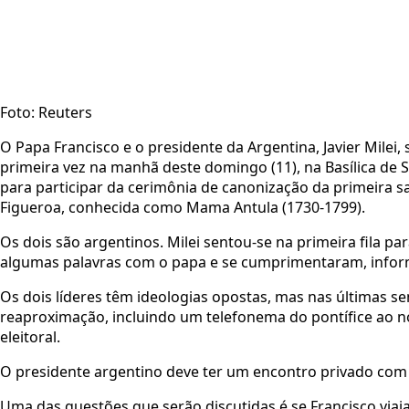
Foto: Reuters
O Papa Francisco e o presidente da Argentina, Javier Milei
primeira vez na manhã deste domingo (11), na Basílica de S
para participar da cerimônia de canonização da primeira s
Figueroa, conhecida como Mama Antula (1730-1799).
Os dois são argentinos. Milei sentou-se na primeira fila par
algumas palavras com o papa e se cumprimentaram, infor
Os dois líderes têm ideologias opostas, mas nas últimas
reaproximação, incluindo um telefonema do pontífice ao no
eleitoral.
O presidente argentino deve ter um encontro privado com F
Uma das questões que serão discutidas é se Francisco viajar