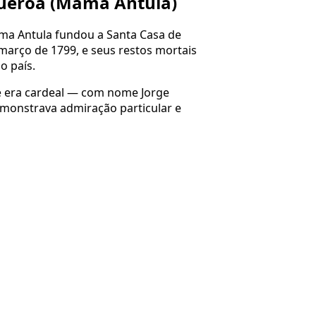
gueroa (Mama Antula)
ama Antula fundou a Santa Casa de
 março de 1799, e seus restos mortais
o país.
e era cardeal — com nome Jorge
emonstrava admiração particular e