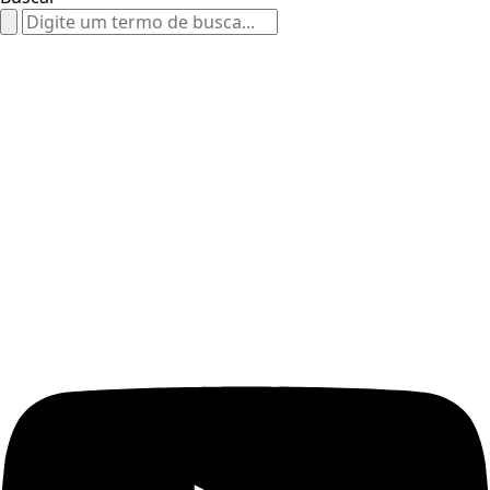
Search
for: