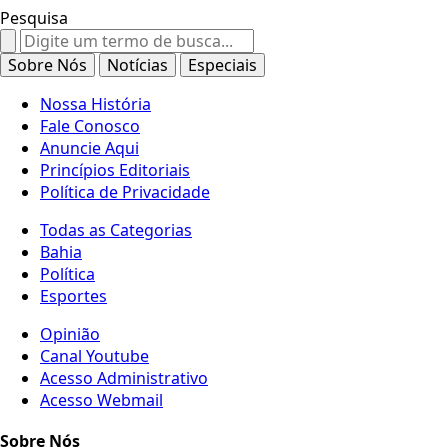
Pesquisa
Search
for:
Sobre Nós
Notícias
Especiais
Nossa História
Fale Conosco
Anuncie Aqui
Princípios Editoriais
Política de Privacidade
Todas as Categorias
Bahia
Política
Esportes
Opinião
Canal Youtube
Acesso Administrativo
Acesso Webmail
Sobre Nós